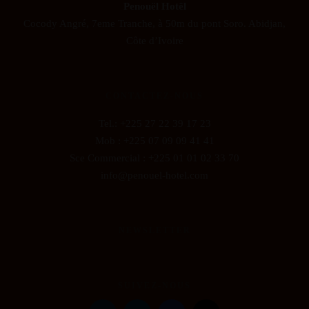
Penouël Hotêl
Cocody Angré, 7eme Tranche, à 50m du pont Soro. Abidjan,
Côte d’Ivoire
CONTACTEZ-NOUS
Tel.: +225 27 22 39 17 23
Mob : +225 07 09 09 41 41
Sce Commercial : +225 01 01 02 33 70
info@penouel-hotel.com
NEWSLETTER
SUIVEZ-NOUS