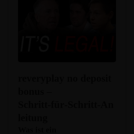
reveryplay no deposit
bonus –
Schritt‑für‑Schritt‑An
leitung
Was ist ein