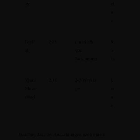
ay
ei
n
e
PayP
20 €
innerhalb
0,
al
von
5
24 Stunden
%
Visa /
20 €
2‑3 Werkta
k
Maste
ge
ei
rcard
n
e
Beachte, dass bei Auszahlungen nach einem