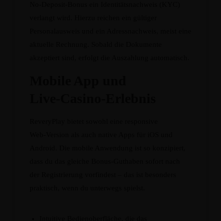
No‑Deposit‑Bonus ein Identitätsnachweis (KYC)
verlangt wird. Hierzu reichen ein gültiger
Personalausweis und ein Adressnachweis, meist eine
aktuelle Rechnung. Sobald die Dokumente
akzeptiert sind, erfolgt die Auszahlung automatisch.
Mobile App und
Live‑Casino‑Erlebnis
ReveryPlay bietet sowohl eine responsive
Web‑Version als auch native Apps für iOS und
Android. Die mobile Anwendung ist so konzipiert,
dass du das gleiche Bonus‑Guthaben sofort nach
der Registrierung vorfindest – das ist besonders
praktisch, wenn du unterwegs spielst.
Intuitive Bedienoberfläche, die das