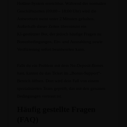
Hotline‑System erreichbar. Während der normalen
Geschäftszeiten (09:00 – 18:00 Uhr) wird die
Antwortzeit meist unter 2 Minuten gehalten.
Außerhalb dieser Zeiten übernimmt ein
KI‑gestützter Bot, der jedoch häufige Fragen zu
Bonusbedingungen, Ein- und Auszahlung sowie
Verifizierung sofort beantworten kann.
Falls du ein Problem mit dem No‑Deposit‑Bonus
hast, kannst du das Ticket im „Bonus‑Support“-
Bereich öffnen. Dort wird dein Fall von einem
spezialisierten Team geprüft, das mit den genauen
Bedingungen vertraut ist.
Häufig gestellte Fragen
(FAQ)