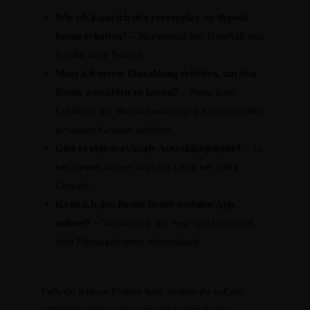
Wie oft kann ich den reveryplay no deposit
bonus erhalten?
– Nur einmal pro Haushalt und
nur für neue Spieler.
Muss ich meine Einzahlung erhöhen, um den
Bonus auszahlen zu lassen?
– Nein, nach
Erfüllung der Wettanforderungen kannst du den
gesamten Gewinn abheben.
Gibt es eine maximale Auszahlungshöhe?
– Ja,
bei diesem Bonus liegt das Limit bei 100 €
Gewinn.
Kann ich den Bonus in der mobilen App
nutzen?
– Vollständig, die App synchronisiert
dein Bonusguthaben automatisch.
Falls du weitere Fragen hast, findest du auf der