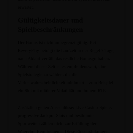
erwartet.
Gültigkeitsdauer und
Spielbeschränkungen
Der Bonus ist nicht unbegrenzt gültig. Bei
ReveryPlay beträgt die Laufzeit in der Regel 7 Tage,
nach Ablauf verfällt das restliche Bonusguthaben.
Während dieser Zeit ist es empfehlenswert, eine
Spielstrategie zu wählen, die die
Verlustwahrscheinlichkeit minimiert – zum Beispiel
ein Slot mit mittlerer Volatilität und hohem RTP.
Zusätzlich gelten Ausschlüsse: Live‑Casino‑Spiele,
progressive Jackpot‑Slots und bestimmte
Sportwetten zählen nicht zur Erfüllung der
Wagering Requirements. Diese Einschränkungen